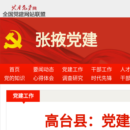
张掖党建
首页
要闻动态
党建工作
干部工作
人
党的知识
心得体会
调查研究
时代先锋
干
党建工作
高台县：党建