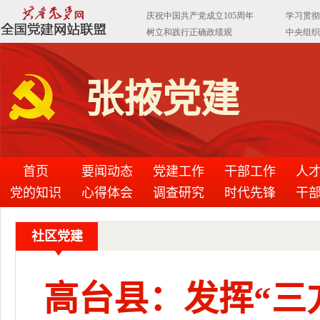
张掖党建
首页
要闻动态
党建工作
干部工作
人
党的知识
心得体会
调查研究
时代先锋
干
社区党建
高台县：发挥“三