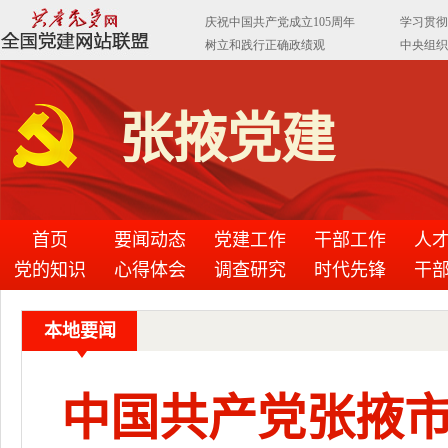
张掖党建
首页
要闻动态
党建工作
干部工作
人
党的知识
心得体会
调查研究
时代先锋
干
本地要闻
中国共产党张掖