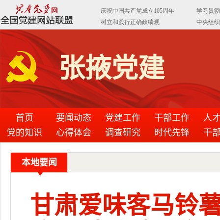
张掖党建
首页
要闻动态
党建工作
干部工作
人
党的知识
心得体会
调查研究
时代先锋
干
本地要闻
甘肃爱味客马铃