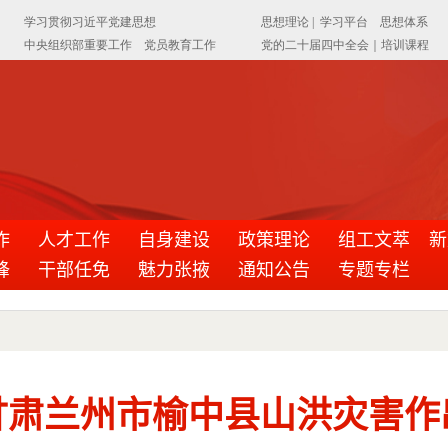
作
人才工作
自身建设
政策理论
组工文萃
新
锋
干部任免
魅力张掖
通知公告
专题专栏
甘肃兰州市榆中县山洪灾害作