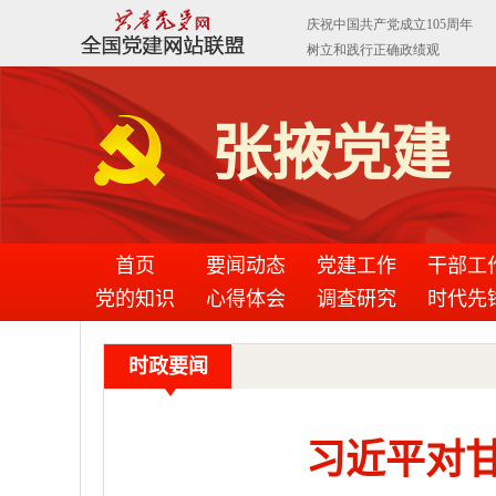
张掖党建
首页
要闻动态
党建工作
干部工
党的知识
心得体会
调查研究
时代先
时政要闻
习近平对