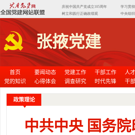
张掖党建
首页
要闻动态
党建工作
干部工作
人
党的知识
心得体会
调查研究
时代先锋
干
政策理论
中共中央 国务