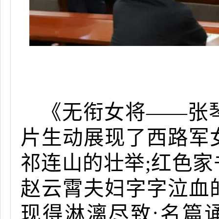
《无衔女将——张
片生动展现了西路军
祁连山的壮举;红色
赵云霄夫妇字字泣血
现得淋漓尽致;名篇