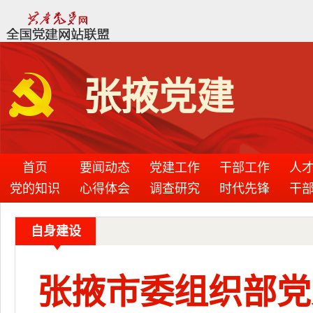
张掖党建
首页
要闻动态
党建工作
干部工作
人
党的知识
心得体会
调查研究
时代先锋
干
自身建设
张掖市委组织部党